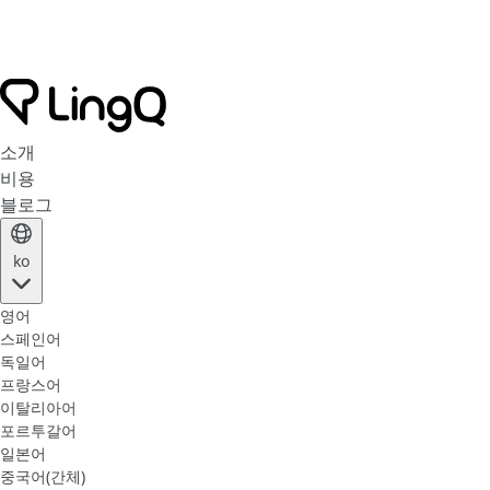
소개
비용
블로그
ko
영어
스페인어
독일어
프랑스어
이탈리아어
포르투갈어
일본어
중국어(간체)