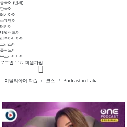
중국어 (번체)
한국어
러시아어
스웨덴어
터키어
네덜란드어
리투아니아어
그리스어
폴란드어
우크라이나어
로그인
무료 회원가입
이탈리아어 학습
코스
Podcast in Italia