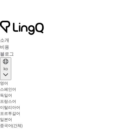
소개
비용
블로그
ko
영어
스페인어
독일어
프랑스어
이탈리아어
포르투갈어
일본어
중국어(간체)