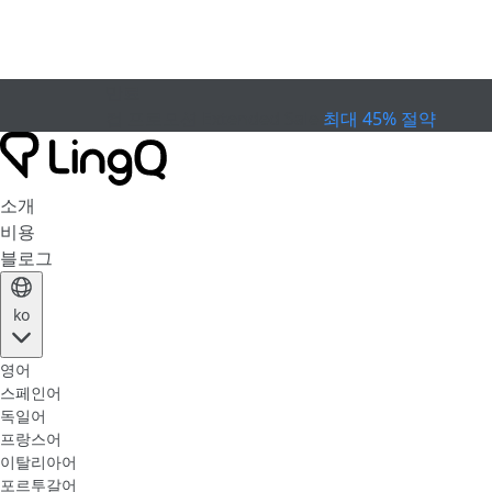
만료
컵 프로모션
Extended Sale
최대 45% 절약
소개
비용
블로그
ko
영어
스페인어
독일어
프랑스어
이탈리아어
포르투갈어