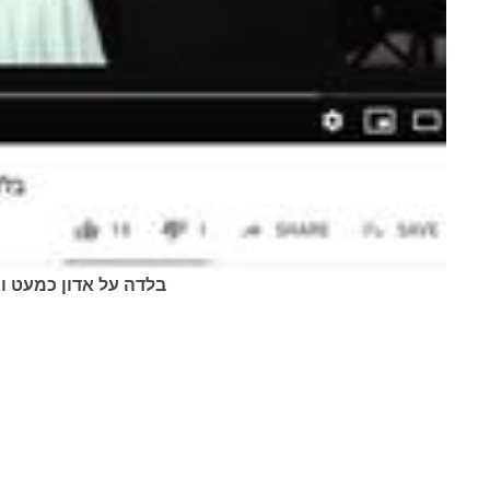
"Keep It Up" course (intermediate), בלדה על 