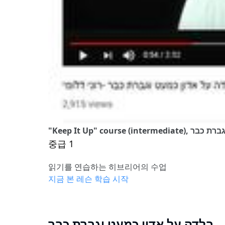
אדון כמעט וגברת כבר
중급 1
읽기를 연습하는 히브리어의 수업
지금 본 레슨 학습 시작
בלדה על אדון כמעט וגברת כבר