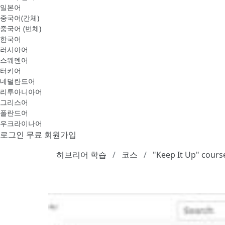
일본어
중국어(간체)
중국어 (번체)
한국어
러시아어
스웨덴어
터키어
네덜란드어
리투아니아어
그리스어
폴란드어
우크라이나어
로그인
무료 회원가입
히브리어 학습
코스
"Keep It Up" cours