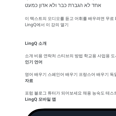
אחד לא הגברת כבר ולא אדון כמעט
이 텍스트의 오디오를 듣고 어휘를 배우려면
무료 
LingQ에서 이 강의 열기
LingQ 소개
소개
비용
연락처
스티브의 방법
학교용
사업용
도
인기 언어
영어 배우기
스페인어 배우기
프랑스어 배우기
독
자료
포럼
블로그
튜터가 되어보세요
채용
능숙도 테스
LingQ 모바일 앱