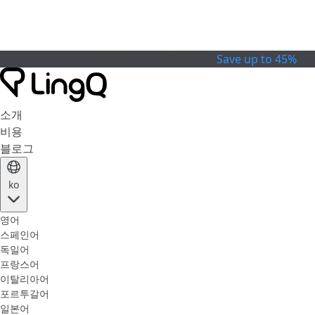
Celebrate the Cup
특별 행사
Save up to 45%
소개
비용
블로그
ko
영어
스페인어
독일어
프랑스어
이탈리아어
포르투갈어
일본어