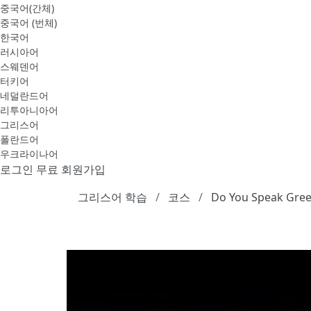
중국어(간체)
중국어 (번체)
한국어
러시아어
스웨덴어
터키어
네덜란드어
리투아니아어
그리스어
폴란드어
우크라이나어
로그인
무료 회원가입
그리스어 학습
코스
Do You Speak Gre