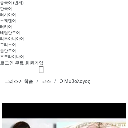
중국어 (번체)
한국어
러시아어
스웨덴어
터키어
네덜란드어
리투아니아어
그리스어
폴란드어
우크라이나어
로그인
무료 회원가입
그리스어 학습
코스
Ο Μυθολογος