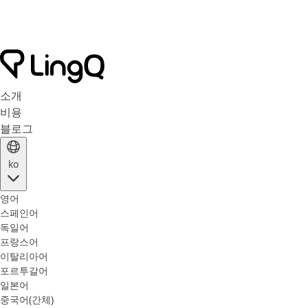
소개
비용
블로그
ko
영어
스페인어
독일어
프랑스어
이탈리아어
포르투갈어
일본어
중국어(간체)