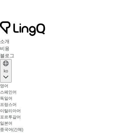
소개
비용
블로그
ko
영어
스페인어
독일어
프랑스어
이탈리아어
포르투갈어
일본어
중국어(간체)