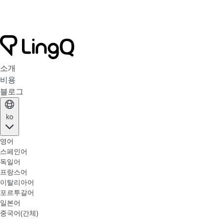
소개
비용
블로그
ko
영어
스페인어
독일어
프랑스어
이탈리아어
포르투갈어
일본어
중국어(간체)