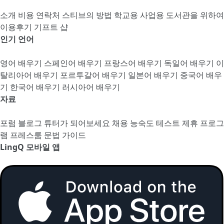
소개
비용
연락처
스티브의 방법
학교용
사업용
도서관을 위하여
이용후기
기프트 샵
인기 언어
영어 배우기
스페인어 배우기
프랑스어 배우기
독일어 배우기
이
탈리아어 배우기
포르투갈어 배우기
일본어 배우기
중국어 배우
기
한국어 배우기
러시아어 배우기
자료
포럼
블로그
튜터가 되어보세요
채용
능숙도 테스트
제휴 프로그
램
프레스룸
문법 가이드
LingQ 모바일 앱