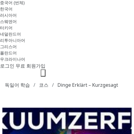
중국어 (번체)
한국어
러시아어
스웨덴어
터키어
네덜란드어
리투아니아어
그리스어
폴란드어
우크라이나어
로그인
무료 회원가입
독일어 학습
코스
Dinge Erklärt – Kurzgesagt