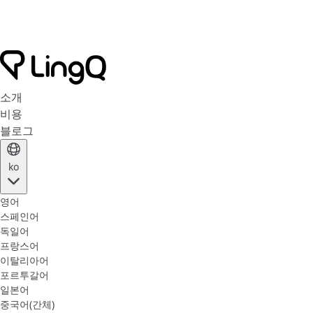
소개
비용
블로그
ko
영어
스페인어
독일어
프랑스어
이탈리아어
포르투갈어
일본어
중국어(간체)