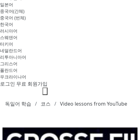
일본어
중국어(간체)
중국어 (번체)
한국어
러시아어
스웨덴어
터키어
네덜란드어
리투아니아어
그리스어
폴란드어
우크라이나어
로그인
무료 회원가입
독일어 학습
코스
Video lessons from YouTube