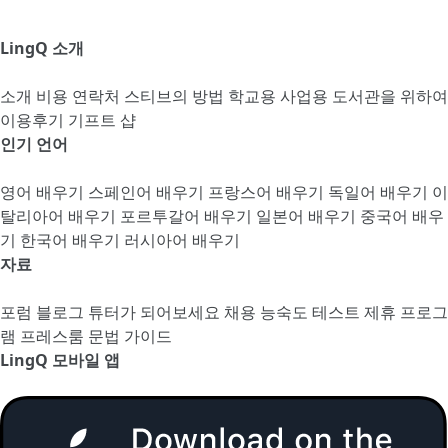
LingQ 소개
소개
비용
연락처
스티브의 방법
학교용
사업용
도서관을 위하여
이용후기
기프트 샵
인기 언어
영어 배우기
스페인어 배우기
프랑스어 배우기
독일어 배우기
이
탈리아어 배우기
포르투갈어 배우기
일본어 배우기
중국어 배우
기
한국어 배우기
러시아어 배우기
자료
포럼
블로그
튜터가 되어보세요
채용
능숙도 테스트
제휴 프로그
램
프레스룸
문법 가이드
LingQ 모바일 앱