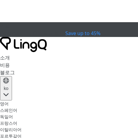
만료
Celebrate the Cup
특별 행사
Save up to 45%
소개
비용
블로그
ko
영어
스페인어
독일어
프랑스어
이탈리아어
포르투갈어