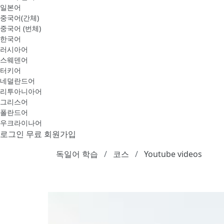
일본어
중국어(간체)
중국어 (번체)
한국어
러시아어
스웨덴어
터키어
네덜란드어
리투아니아어
그리스어
폴란드어
우크라이나어
로그인
무료 회원가입
독일어 학습
코스
Youtube videos