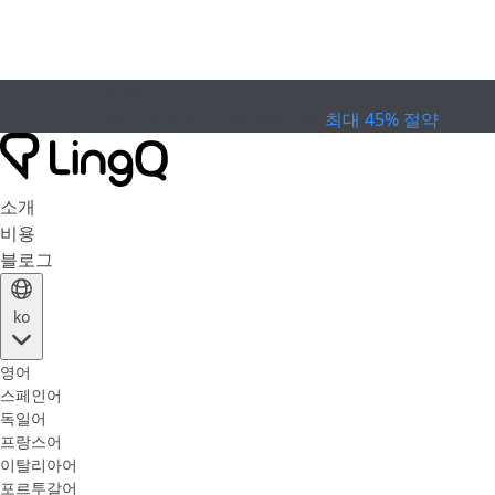
만료
컵 프로모션
Extended Sale
최대 45% 절약
소개
비용
블로그
ko
영어
스페인어
독일어
프랑스어
이탈리아어
포르투갈어