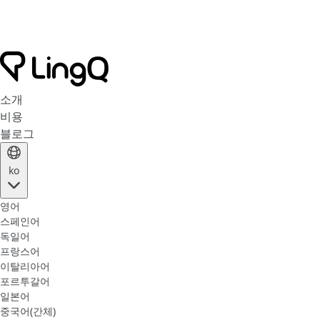
소개
비용
블로그
ko
영어
스페인어
독일어
프랑스어
이탈리아어
포르투갈어
일본어
중국어(간체)