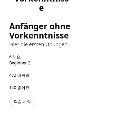
e
Anfänger ohne
Vorkenntnisse
Hier die ersten Übungen.
6 레슨
Beginner 2
472 어휘량
140 좋아요
학습 시작