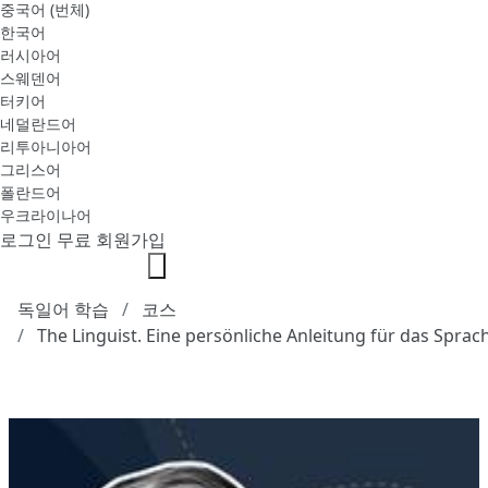
중국어 (번체)
한국어
러시아어
스웨덴어
터키어
네덜란드어
리투아니아어
그리스어
폴란드어
우크라이나어
로그인
무료 회원가입
독일어 학습
코스
The Linguist. Eine persönliche Anleitung für das Spra