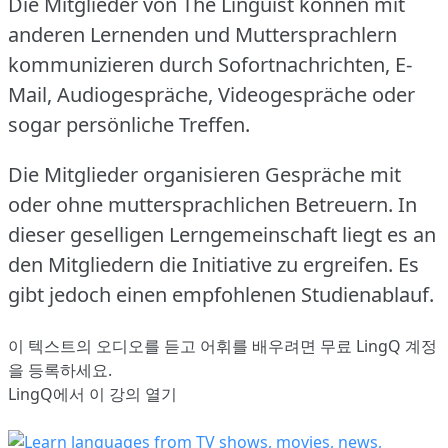
Die Mitglieder von The Linguist können mit
anderen Lernenden und Muttersprachlern
kommunizieren durch Sofortnachrichten, E-
Mail, Audiogespräche, Videogespräche oder
sogar persönliche Treffen.
Die Mitglieder organisieren Gespräche mit
oder ohne muttersprachlichen Betreuern.
In
dieser geselligen Lerngemeinschaft liegt es an
den Mitgliedern die Initiative zu ergreifen.
Es
gibt jedoch einen empfohlenen Studienablauf.
이 텍스트의 오디오를 듣고 어휘를 배우려면
무료 LingQ 계정
을 등록
하세요.
LingQ에서 이 강의 열기