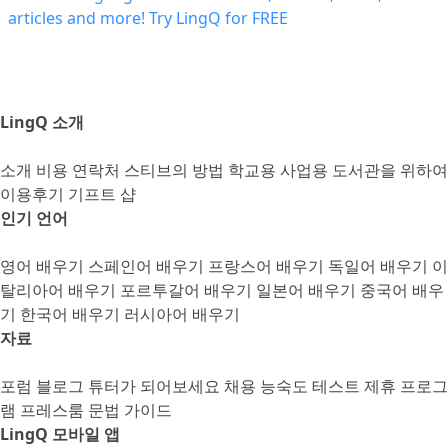
LingQ 소개
소개
비용
연락처
스티브의 방법
학교용
사업용
도서관을 위하여
이용후기
기프트 샵
인기 언어
영어 배우기
스페인어 배우기
프랑스어 배우기
독일어 배우기
이
탈리아어 배우기
포르투갈어 배우기
일본어 배우기
중국어 배우
기
한국어 배우기
러시아어 배우기
자료
포럼
블로그
튜터가 되어보세요
채용
능숙도 테스트
제휴 프로그
램
프레스룸
문법 가이드
LingQ 모바일 앱