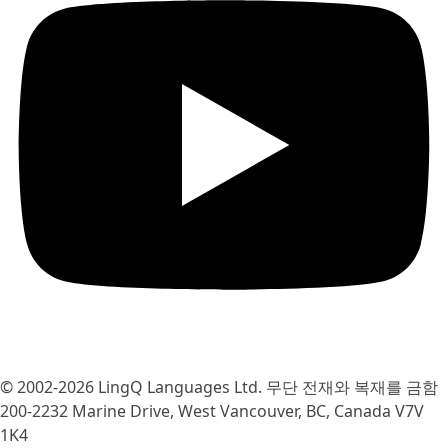
© 2002-2026
LingQ Languages Ltd.
무단 전재와 복재를 금함
200-2232 Marine Drive, West Vancouver, BC, Canada
V7V
1K4