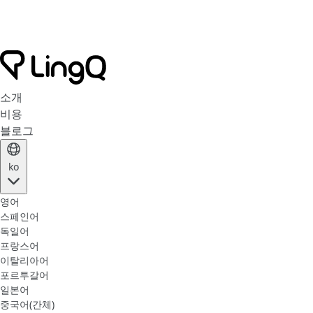
소개
비용
블로그
ko
영어
스페인어
독일어
프랑스어
이탈리아어
포르투갈어
일본어
중국어(간체)