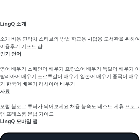
LingQ 소개
소개
비용
연락처
스티브의 방법
학교용
사업용
도서관을 위하여
이용후기
기프트 샵
인기 언어
영어 배우기
스페인어 배우기
프랑스어 배우기
독일어 배우기
이
탈리아어 배우기
포르투갈어 배우기
일본어 배우기
중국어 배우
기
한국어 배우기
러시아어 배우기
자료
포럼
블로그
튜터가 되어보세요
채용
능숙도 테스트
제휴 프로그
램
프레스룸
문법 가이드
LingQ 모바일 앱