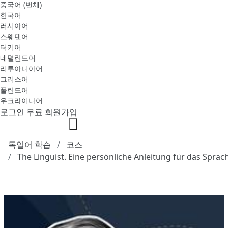
중국어 (번체)
한국어
러시아어
스웨덴어
터키어
네덜란드어
리투아니아어
그리스어
폴란드어
우크라이나어
로그인
무료 회원가입
독일어 학습
코스
The Linguist. Eine persönliche Anleitung für das Spra