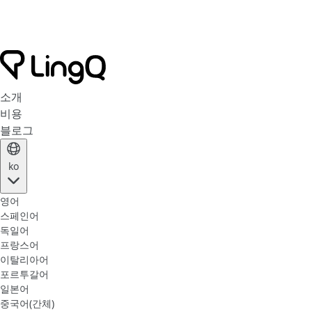
소개
비용
블로그
ko
영어
스페인어
독일어
프랑스어
이탈리아어
포르투갈어
일본어
중국어(간체)