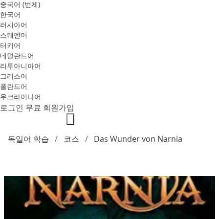
중국어 (번체)
한국어
러시아어
스웨덴어
터키어
네덜란드어
리투아니아어
그리스어
폴란드어
우크라이나어
로그인
무료 회원가입
독일어 학습
코스
Das Wunder von Narnia