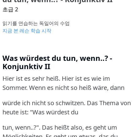
초급 2
읽기를 연습하는 독일어의 수업
지금 본 레슨 학습 시작
Was würdest du tun, wenn..? -
Konjunktiv II
Hier ist es sehr heiß. Hier ist es wie im
Sommer. Wenn es nicht so heiß wäre, dann
würde ich nicht so schwitzen. Das Thema von
heute ist: "Was würdest du
tun, wenn..?". Das heißt also, es geht um
Möglichkeiten. Es geht um etwas, das du