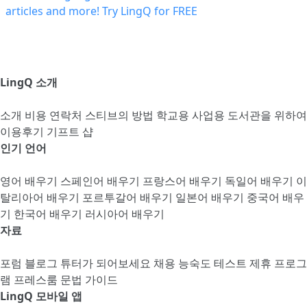
LingQ 소개
소개
비용
연락처
스티브의 방법
학교용
사업용
도서관을 위하여
이용후기
기프트 샵
인기 언어
영어 배우기
스페인어 배우기
프랑스어 배우기
독일어 배우기
이
탈리아어 배우기
포르투갈어 배우기
일본어 배우기
중국어 배우
기
한국어 배우기
러시아어 배우기
자료
포럼
블로그
튜터가 되어보세요
채용
능숙도 테스트
제휴 프로그
램
프레스룸
문법 가이드
LingQ 모바일 앱