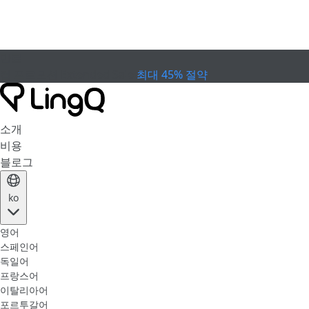
만료
컵 프로모션
Extended Sale
최대 45% 절약
소개
비용
블로그
ko
영어
스페인어
독일어
프랑스어
이탈리아어
포르투갈어