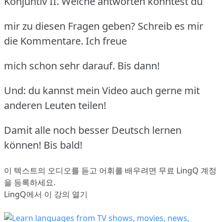
Konjuntiv II. Welche antworten könntest du
mir zu diesen Fragen geben? Schreib es mir
die Kommentare. Ich freue
mich schon sehr darauf. Bis dann!
Und: du kannst mein Video auch gerne mit
anderen Leuten teilen!
Damit alle noch besser Deutsch lernen
können! Bis bald!
이 텍스트의 오디오를 듣고 어휘를 배우려면
무료 LingQ 계정
을 등록
하세요.
LingQ에서 이 강의 열기