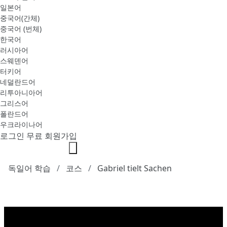
일본어
중국어(간체)
중국어 (번체)
한국어
러시아어
스웨덴어
터키어
네덜란드어
리투아니아어
그리스어
폴란드어
우크라이나어
로그인
무료 회원가입
독일어 학습
코스
Gabriel tielt Sachen