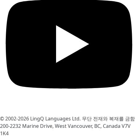
© 2002-2026
LingQ Languages Ltd.
무단 전재와 복재를 금함
200-2232 Marine Drive, West Vancouver, BC, Canada
V7V
1K4