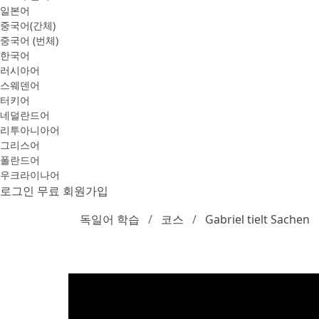
일본어
중국어(간체)
중국어 (번체)
한국어
러시아어
스웨덴어
터키어
네덜란드어
리투아니아어
그리스어
폴란드어
우크라이나어
로그인
무료 회원가입
독일어 학습
코스
Gabriel tielt Sachen