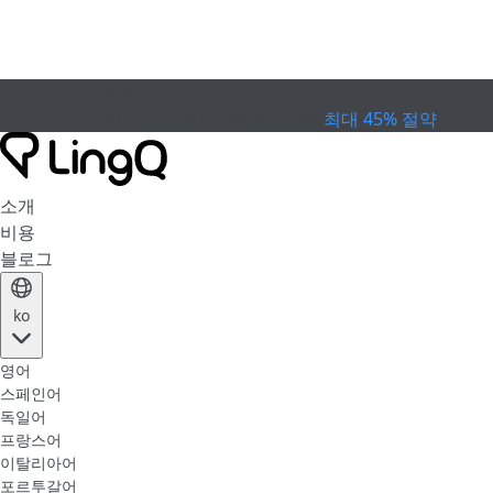
만료
컵 프로모션
Extended Sale
최대 45% 절약
소개
비용
블로그
ko
영어
스페인어
독일어
프랑스어
이탈리아어
포르투갈어