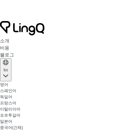
소개
비용
블로그
ko
영어
스페인어
독일어
프랑스어
이탈리아어
포르투갈어
일본어
중국어(간체)