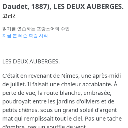
Daudet, 1887), LES DEUX AUBERGES.
고급2
읽기를 연습하는 프랑스어의 수업
지금 본 레슨 학습 시작
LES DEUX AUBERGES.
C'était en revenant de Nîmes, une après-midi
de juillet.
Il faisait une chaleur accablante.
À
perte de vue, la route blanche, embrasée,
poudroyait entre les jardins d'oliviers et de
petits chênes, sous un grand soleil d'argent
mat qui remplissait tout le ciel.
Pas une tache
d'ombre, pas un souffle de vent.