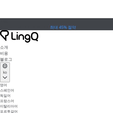
만료
컵 프로모션
Extended Sale
최대 45% 절약
소개
비용
블로그
ko
영어
스페인어
독일어
프랑스어
이탈리아어
포르투갈어