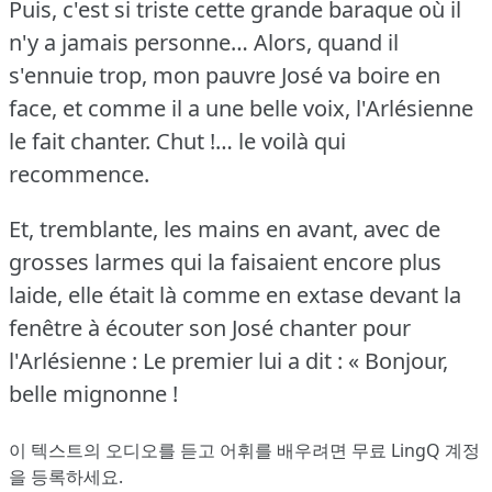
Puis, c'est si triste cette grande baraque où il
n'y a jamais personne… Alors, quand il
s'ennuie trop, mon pauvre José va boire en
face, et comme il a une belle voix, l'Arlésienne
le fait chanter.
Chut !… le voilà qui
recommence.
Et, tremblante, les mains en avant, avec de
grosses larmes qui la faisaient encore plus
laide, elle était là comme en extase devant la
fenêtre à écouter son José chanter pour
l'Arlésienne :
Le premier lui a dit : « Bonjour,
belle mignonne !
이 텍스트의 오디오를 듣고 어휘를 배우려면
무료 LingQ 계정
을 등록
하세요.