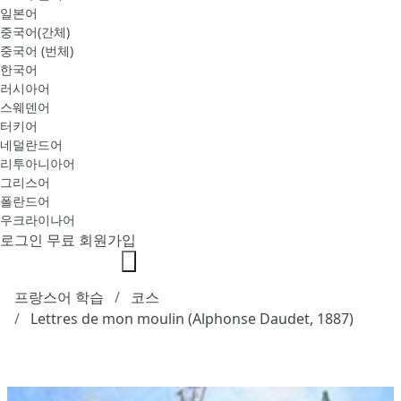
일본어
중국어(간체)
중국어 (번체)
한국어
러시아어
스웨덴어
터키어
네덜란드어
리투아니아어
그리스어
폴란드어
우크라이나어
로그인
무료 회원가입
프랑스어 학습
코스
Lettres de mon moulin (Alphonse Daudet, 1887)