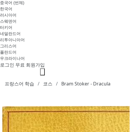
중국어 (번체)
한국어
러시아어
스웨덴어
터키어
네덜란드어
리투아니아어
그리스어
폴란드어
우크라이나어
로그인
무료 회원가입
프랑스어 학습
코스
Bram Stoker - Dracula