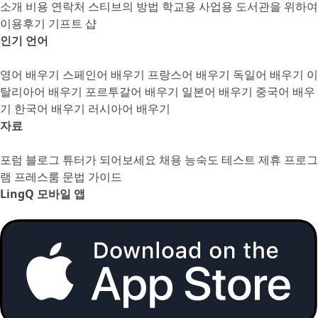
소개
비용
연락처
스티브의 방법
학교용
사업용
도서관을 위하여
이용후기
기프트 샵
인기 언어
영어 배우기
스페인어 배우기
프랑스어 배우기
독일어 배우기
이
탈리아어 배우기
포르투갈어 배우기
일본어 배우기
중국어 배우
기
한국어 배우기
러시아어 배우기
자료
포럼
블로그
튜터가 되어보세요
채용
능숙도 테스트
제휴 프로그
램
프레스룸
문법 가이드
LingQ 모바일 앱