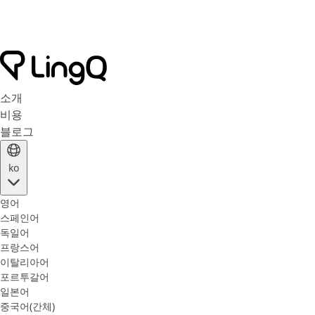
소개
비용
블로그
ko
영어
스페인어
독일어
프랑스어
이탈리아어
포르투갈어
일본어
중국어(간체)