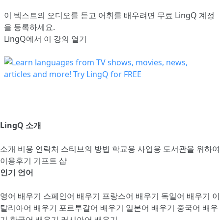
이 텍스트의 오디오를 듣고 어휘를 배우려면
무료 LingQ 계정
을 등록
하세요.
LingQ에서 이 강의 열기
LingQ 소개
소개
비용
연락처
스티브의 방법
학교용
사업용
도서관을 위하여
이용후기
기프트 샵
인기 언어
영어 배우기
스페인어 배우기
프랑스어 배우기
독일어 배우기
이
탈리아어 배우기
포르투갈어 배우기
일본어 배우기
중국어 배우
기
한국어 배우기
러시아어 배우기