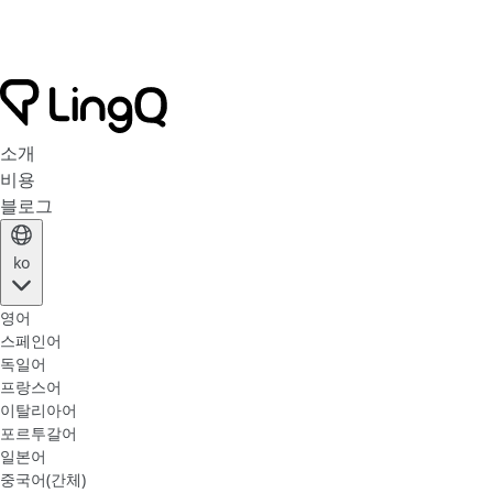
소개
비용
블로그
ko
영어
스페인어
독일어
프랑스어
이탈리아어
포르투갈어
일본어
중국어(간체)