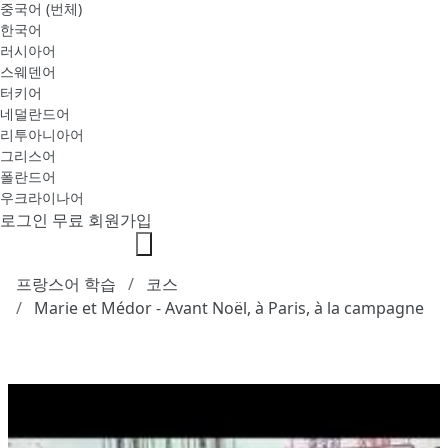
중국어 (번체)
한국어
러시아어
스웨덴어
터키어
네덜란드어
리투아니아어
그리스어
폴란드어
우크라이나어
로그인
무료 회원가입
프랑스어 학습
코스
Marie et Médor - Avant Noël, à Paris, à la campagne