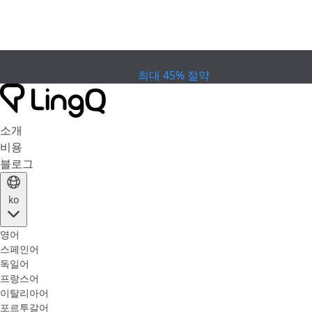
만료
컵 프로모션
Extended Sale
최대 45% 절약
소개
비용
블로그
ko
영어
스페인어
독일어
프랑스어
이탈리아어
포르투갈어