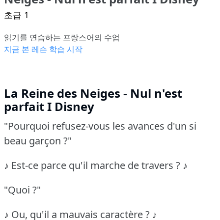
초급 1
읽기를 연습하는 프랑스어의 수업
지금 본 레슨 학습 시작
La Reine des Neiges - Nul n'est
parfait I Disney
"Pourquoi refusez-vous les avances d'un si
beau garçon ?"
♪ Est-ce parce qu'il marche de travers ? ♪
"Quoi ?"
♪ Ou, qu'il a mauvais caractère ? ♪