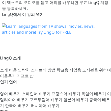
이 텍스트의 오디오를 듣고 어휘를 배우려면
무료 LingQ 계정
을 등록
하세요.
LingQ에서 이 강의 열기
LingQ 소개
소개
비용
연락처
스티브의 방법
학교용
사업용
도서관을 위하여
이용후기
기프트 샵
인기 언어
영어 배우기
스페인어 배우기
프랑스어 배우기
독일어 배우기
이
탈리아어 배우기
포르투갈어 배우기
일본어 배우기
중국어 배우
기
한국어 배우기
러시아어 배우기