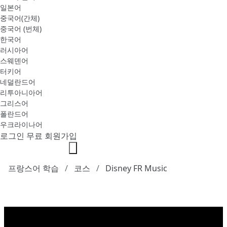
일본어
중국어(간체)
중국어 (번체)
한국어
러시아어
스웨덴어
터키어
네덜란드어
리투아니아어
그리스어
폴란드어
우크라이나어
로그인
무료 회원가입
프랑스어 학습
코스
Disney FR Music