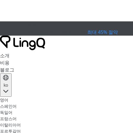
만료
컵 프로모션
Extended Sale
최대 45% 절약
소개
비용
블로그
ko
영어
스페인어
독일어
프랑스어
이탈리아어
포르투갈어