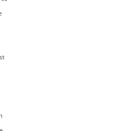
e
st
n
e