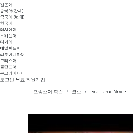
일본어
중국어(간체)
중국어 (번체)
한국어
러시아어
스웨덴어
터키어
네덜란드어
리투아니아어
그리스어
폴란드어
우크라이나어
로그인
무료 회원가입
프랑스어 학습
코스
Grandeur Noire