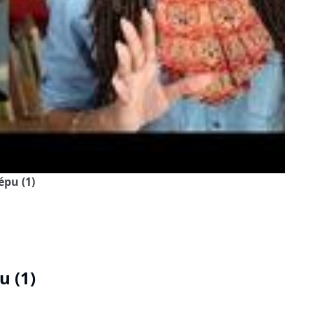
épu (1)
u (1)