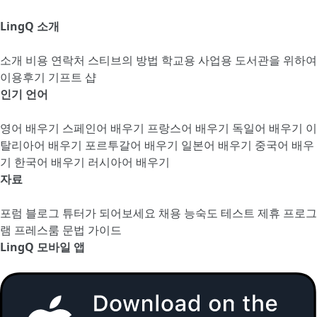
LingQ 소개
소개
비용
연락처
스티브의 방법
학교용
사업용
도서관을 위하여
이용후기
기프트 샵
인기 언어
영어 배우기
스페인어 배우기
프랑스어 배우기
독일어 배우기
이
탈리아어 배우기
포르투갈어 배우기
일본어 배우기
중국어 배우
기
한국어 배우기
러시아어 배우기
자료
포럼
블로그
튜터가 되어보세요
채용
능숙도 테스트
제휴 프로그
램
프레스룸
문법 가이드
LingQ 모바일 앱