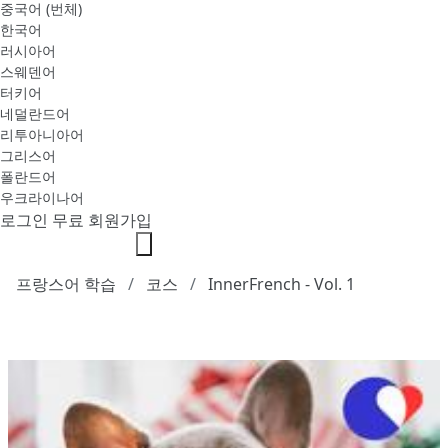
중국어 (번체)
한국어
러시아어
스웨덴어
터키어
네덜란드어
리투아니아어
그리스어
폴란드어
우크라이나어
로그인
무료 회원가입
프랑스어 학습
코스
InnerFrench - Vol. 1