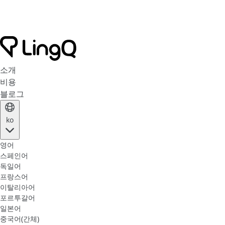
소개
비용
블로그
ko
영어
스페인어
독일어
프랑스어
이탈리아어
포르투갈어
일본어
중국어(간체)