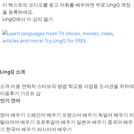
이 텍스트의 오디오를 듣고 어휘를 배우려면
무료 LingQ 계정
을 등록
하세요.
LingQ에서 이 강의 열기
LingQ 소개
소개
비용
연락처
스티브의 방법
학교용
사업용
도서관을 위하여
이용후기
기프트 샵
인기 언어
영어 배우기
스페인어 배우기
프랑스어 배우기
독일어 배우기
이
탈리아어 배우기
포르투갈어 배우기
일본어 배우기
중국어 배우
기
한국어 배우기
러시아어 배우기