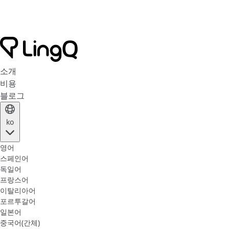
소개
비용
블로그
ko
영어
스페인어
독일어
프랑스어
이탈리아어
포르투갈어
일본어
중국어(간체)