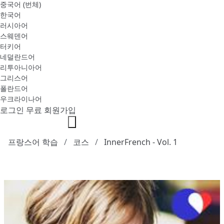
중국어 (번체)
한국어
러시아어
스웨덴어
터키어
네덜란드어
리투아니아어
그리스어
폴란드어
우크라이나어
로그인
무료 회원가입
프랑스어 학습
코스
InnerFrench - Vol. 1