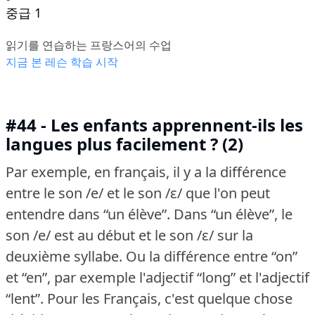
중급 1
읽기를 연습하는 프랑스어의 수업
지금 본 레슨 학습 시작
#44 - Les enfants apprennent-ils les
langues plus facilement ? (2)
Par exemple, en français, il y a la différence
entre le son /e/ et le son /ɛ/ que l'on peut
entendre dans “un élève”.
Dans “un élève”, le
son /e/ est au début et le son /ɛ/ sur la
deuxième syllabe.
Ou la différence entre “on”
et “en”, par exemple l'adjectif “long” et l'adjectif
“lent”.
Pour les Français, c'est quelque chose