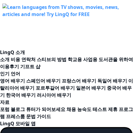
LingQ 소개
소개
비용
연락처
스티브의 방법
학교용
사업용
도서관을 위하여
이용후기
기프트 샵
인기 언어
영어 배우기
스페인어 배우기
프랑스어 배우기
독일어 배우기
이
탈리아어 배우기
포르투갈어 배우기
일본어 배우기
중국어 배우
기
한국어 배우기
러시아어 배우기
자료
포럼
블로그
튜터가 되어보세요
채용
능숙도 테스트
제휴 프로그
램
프레스룸
문법 가이드
LingQ 모바일 앱