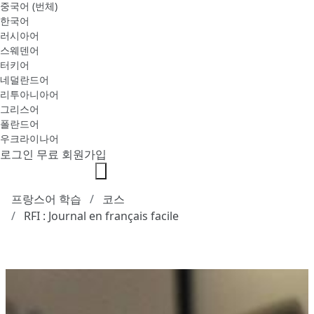
중국어 (번체)
한국어
러시아어
스웨덴어
터키어
네덜란드어
리투아니아어
그리스어
폴란드어
우크라이나어
로그인
무료 회원가입
프랑스어 학습
코스
RFI : Journal en français facile