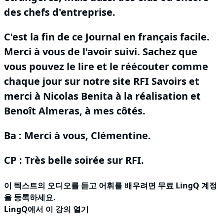
des chefs d'entreprise.
C'est la fin de ce Journal en français facile.
Merci à vous de l'avoir suivi.
Sachez que
vous pouvez le lire et le réécouter comme
chaque jour sur notre site RFI Savoirs et
merci à Nicolas Benita à la réalisation et
Benoît Almeras, à mes côtés.
Ba : Merci à vous, Clémentine.
CP : Très belle soirée sur RFI.
이 텍스트의 오디오를 듣고 어휘를 배우려면
무료 LingQ 계정
을 등록
하세요.
LingQ에서 이 강의 열기