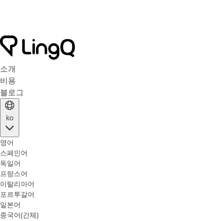
소개
비용
블로그
ko
영어
스페인어
독일어
프랑스어
이탈리아어
포르투갈어
일본어
중국어(간체)