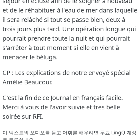
séjour en écluse afin de le soigner à nouveau
et de le réhabituer à l'eau de mer dans laquelle
il sera relâché si tout se passe bien, deux à
trois jours plus tard.
Une opération longue qui
pourrait prendre toute la nuit et qui pourrait
s'arrêter à tout moment si elle en vient à
menacer le béluga.
CP : Les explications de notre envoyé spécial
Amélie Beaucour.
C'est la fin de ce Journal en français facile.
Merci à vous de l'avoir suivie et très belle
soirée sur RFI.
이 텍스트의 오디오를 듣고 어휘를 배우려면
무료 LingQ 계정
을 등록
하세요.