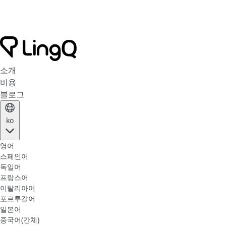
소개
비용
블로그
ko
영어
스페인어
독일어
프랑스어
이탈리아어
포르투갈어
일본어
중국어(간체)