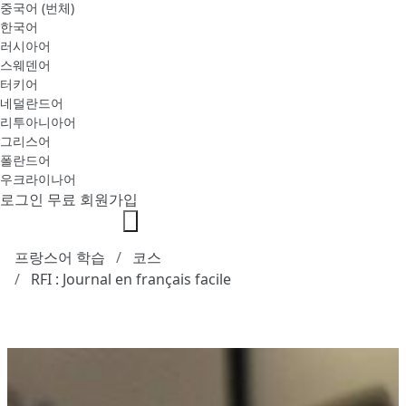
중국어 (번체)
한국어
러시아어
스웨덴어
터키어
네덜란드어
리투아니아어
그리스어
폴란드어
우크라이나어
로그인
무료 회원가입
프랑스어 학습
코스
RFI : Journal en français facile