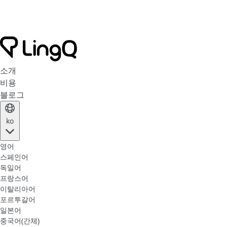
소개
비용
블로그
ko
영어
스페인어
독일어
프랑스어
이탈리아어
포르투갈어
일본어
중국어(간체)