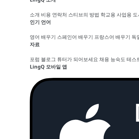
소개
비용
연락처
스티브의 방법
학교용
사업용
도
인기 언어
영어 배우기
스페인어 배우기
프랑스어 배우기
독
자료
포럼
블로그
튜터가 되어보세요
채용
능숙도 테스
LingQ 모바일 앱