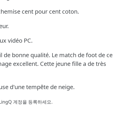
hemise cent pour cent coton.
eur.
eux vidéo PC.
l de bonne qualité.
Le match de foot de ce
mage excellent.
Cette jeune fille a de très
ause d'une tempête de neige.
LingQ 계정을 등록
하세요.