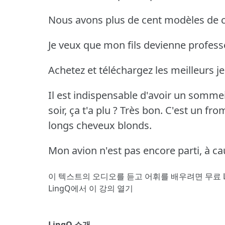
Nous avons plus de cent modèles de c
Je veux que mon fils devienne profess
Achetez et téléchargez les meilleurs j
Il est indispensable d'avoir un sommei
soir, ça t'a plu ?
Très bon.
C'est un fro
longs cheveux blonds.
Mon avion n'est pas encore parti, à c
이 텍스트의 오디오를 듣고 어휘를 배우려면
무료 
LingQ에서 이 강의 열기
LingQ 소개