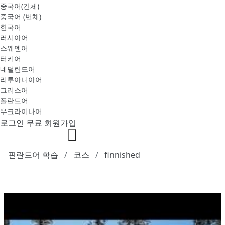
중국어(간체)
중국어 (번체)
한국어
러시아어
스웨덴어
터키어
네덜란드어
리투아니아어
그리스어
폴란드어
우크라이나어
로그인
무료 회원가입
핀란드어 학습
코스
finnished