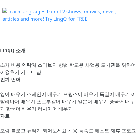
LingQ 소개
소개
비용
연락처
스티브의 방법
학교용
사업용
도서관을 위하여
이용후기
기프트 샵
인기 언어
영어 배우기
스페인어 배우기
프랑스어 배우기
독일어 배우기
이
탈리아어 배우기
포르투갈어 배우기
일본어 배우기
중국어 배우
기
한국어 배우기
러시아어 배우기
자료
포럼
블로그
튜터가 되어보세요
채용
능숙도 테스트
제휴 프로그