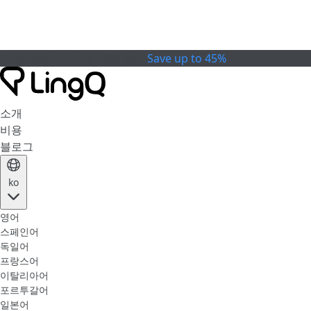
Celebrate the Cup
특별 행사
Save up to 45%
소개
비용
블로그
ko
영어
스페인어
독일어
프랑스어
이탈리아어
포르투갈어
일본어