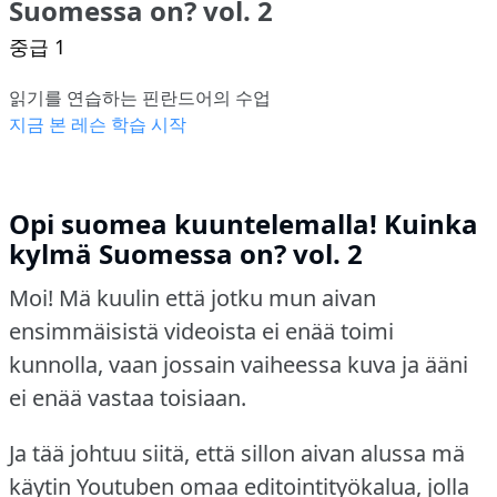
Suomessa on? vol. 2
중급 1
읽기를 연습하는 핀란드어의 수업
지금 본 레슨 학습 시작
Opi suomea kuuntelemalla! Kuinka
kylmä Suomessa on? vol. 2
Moi! Mä kuulin että jotku mun aivan
ensimmäisistä videoista ei enää toimi
kunnolla, vaan jossain vaiheessa kuva ja ääni
ei enää vastaa toisiaan.
Ja tää johtuu siitä, että sillon aivan alussa mä
käytin Youtuben omaa editointityökalua, jolla