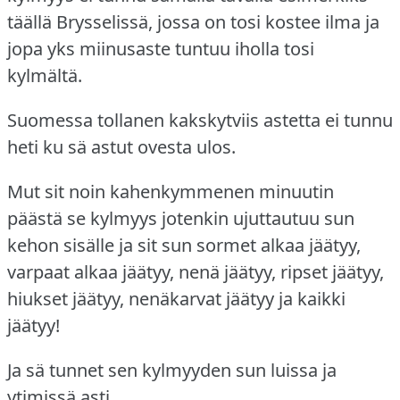
täällä Brysselissä, jossa on tosi kostee ilma ja
jopa yks miinusaste tuntuu iholla tosi
kylmältä.
Suomessa tollanen kakskytviis astetta ei tunnu
heti ku sä astut ovesta ulos.
Mut sit noin kahenkymmenen minuutin
päästä se kylmyys jotenkin ujuttautuu sun
kehon sisälle ja sit sun sormet alkaa jäätyy,
varpaat alkaa jäätyy, nenä jäätyy, ripset jäätyy,
hiukset jäätyy, nenäkarvat jäätyy ja kaikki
jäätyy!
Ja sä tunnet sen kylmyyden sun luissa ja
ytimissä asti.