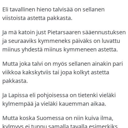
Eli tavallinen hieno talvisää on sellanen
viistoista astetta pakkasta.
Ja mä katoin just Pietarsaaren sääennustuksen
ja seuraaviks kymmeneks päiväks on luvattu
miinus yhdestä miinus kymmeneen astetta.
Mutta joka talvi on myös sellanen ainakin pari
viikkoa kakskytviis tai jopa kolkyt astetta
pakkasta.
Ja Lapissa eli pohjoisessa on tietenki vieläki
kylmempää ja vieläki kauemman aikaa.
Mutta koska Suomessa on niin kuiva ilma,
kylmyys ei tunnu samalla tavalla esimerkiks