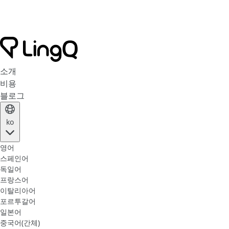
소개
비용
블로그
ko
영어
스페인어
독일어
프랑스어
이탈리아어
포르투갈어
일본어
중국어(간체)