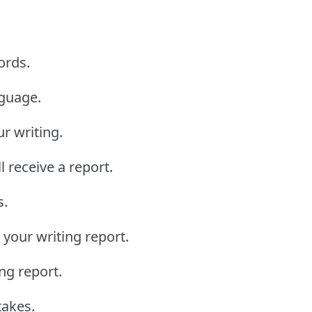
ords.
nguage.
r writing.
l receive a report.
s.
your writing report.
ng report.
takes.