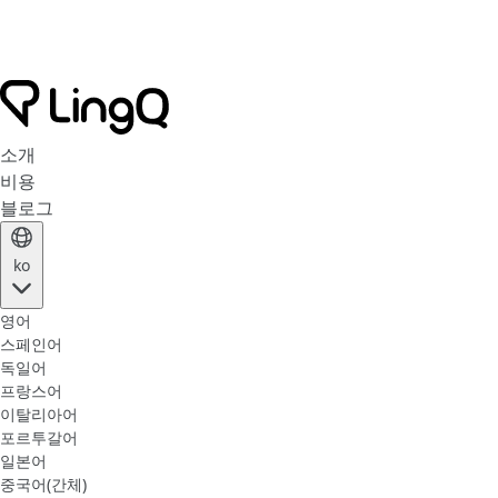
소개
비용
블로그
ko
영어
스페인어
독일어
프랑스어
이탈리아어
포르투갈어
일본어
중국어(간체)