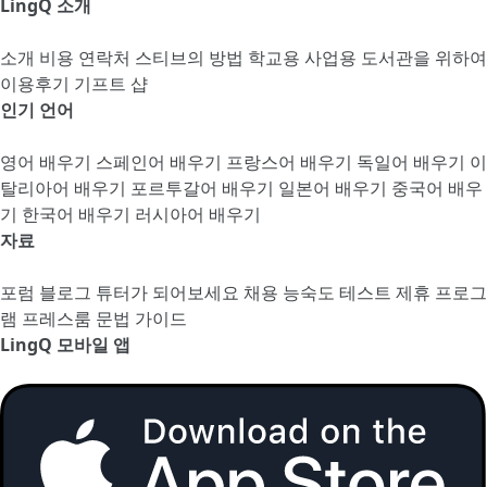
LingQ 소개
소개
비용
연락처
스티브의 방법
학교용
사업용
도서관을 위하여
이용후기
기프트 샵
인기 언어
영어 배우기
스페인어 배우기
프랑스어 배우기
독일어 배우기
이
탈리아어 배우기
포르투갈어 배우기
일본어 배우기
중국어 배우
기
한국어 배우기
러시아어 배우기
자료
포럼
블로그
튜터가 되어보세요
채용
능숙도 테스트
제휴 프로그
램
프레스룸
문법 가이드
LingQ 모바일 앱