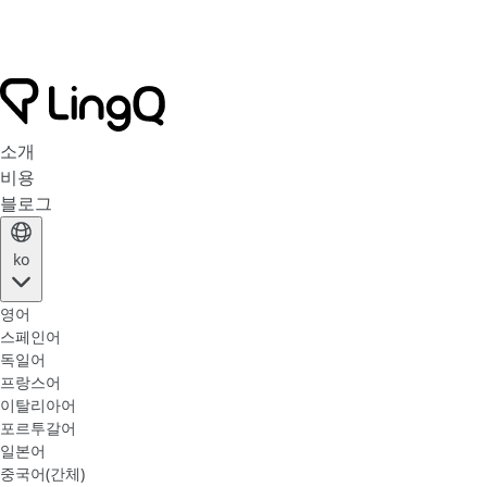
소개
비용
블로그
ko
영어
스페인어
독일어
프랑스어
이탈리아어
포르투갈어
일본어
중국어(간체)