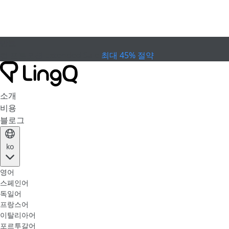
만료
컵 프로모션
Extended Sale
최대 45% 절약
소개
비용
블로그
ko
영어
스페인어
독일어
프랑스어
이탈리아어
포르투갈어