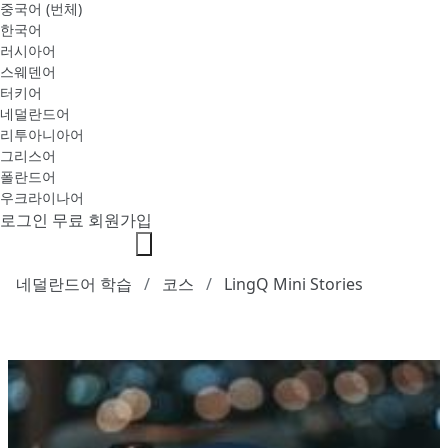
중국어 (번체)
한국어
러시아어
스웨덴어
터키어
네덜란드어
리투아니아어
그리스어
폴란드어
우크라이나어
로그인
무료 회원가입
네덜란드어 학습
코스
LingQ Mini Stories