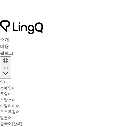
소개
비용
블로그
ko
영어
스페인어
독일어
프랑스어
이탈리아어
포르투갈어
일본어
중국어(간체)