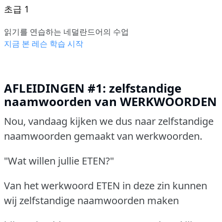
초급 1
읽기를 연습하는 네덜란드어의 수업
지금 본 레슨 학습 시작
AFLEIDINGEN #1: zelfstandige
naamwoorden van WERKWOORDEN
Nou, vandaag kijken we dus naar zelfstandige
naamwoorden gemaakt van werkwoorden.
"Wat willen jullie ETEN?"
Van het werkwoord ETEN in deze zin kunnen
wij zelfstandige naamwoorden maken