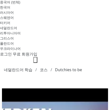
중국어 (번체)
한국어
러시아어
스웨덴어
터키어
네덜란드어
리투아니아어
그리스어
폴란드어
우크라이나어
로그인
무료 회원가입
네덜란드어 학습
코스
Dutchies to be