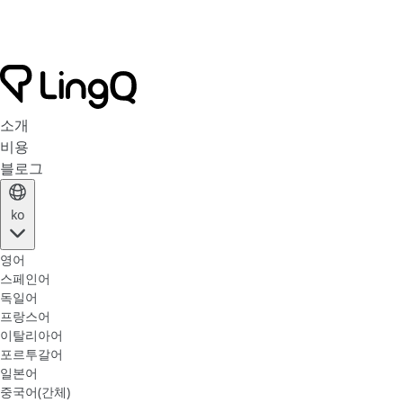
소개
비용
블로그
ko
영어
스페인어
독일어
프랑스어
이탈리아어
포르투갈어
일본어
중국어(간체)