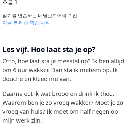
초급 1
읽기를 연습하는 네덜란드어의 수업
지금 본 레슨 학습 시작
Les vijf. Hoe laat sta je op?
Otto, hoe laat sta je meestal op?
Ik ben altijd
om 6 uur wakker.
Dan sta ik meteen op.
Ik
douche en kleed me aan.
Daarna eet ik wat brood en drink ik thee.
Waarom ben je zo vroeg wakker?
Moet je zo
vroeg van huis?
Ik moet om half negen op
mijn werk zijn.