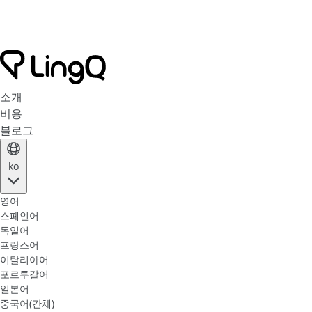
소개
비용
블로그
ko
영어
스페인어
독일어
프랑스어
이탈리아어
포르투갈어
일본어
중국어(간체)