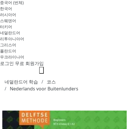
중국어 (번체)
한국어
러시아어
스웨덴어
터키어
네덜란드어
리투아니아어
그리스어
폴란드어
우크라이나어
로그인
무료 회원가입
네덜란드어 학습
코스
Nederlands voor Buitenlunders