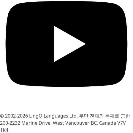
© 2002-2026
LingQ Languages Ltd.
무단 전재와 복재를 금함
200-2232 Marine Drive, West Vancouver, BC, Canada
V7V
1K4