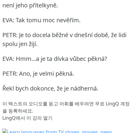
není jeho přítelkyně.
EVA: Tak tomu moc nevěřím.
PETR: Je to docela běžné v dnešní době, že lidi
spolu jen žijí.
EVA: Hmm...a je ta dívka vůbec pěkná?
PETR: Ano, je velmi pěkná.
Řekl bych dokonce, že je nádherná.
이 텍스트의 오디오를 듣고 어휘를 배우려면
무료 LingQ 계정
을 등록
하세요.
LingQ에서 이 강의 열기