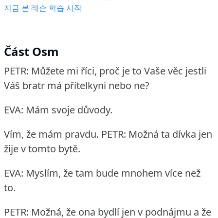
지금 본 레슨 학습 시작
Část Osm
PETR: Můžete mi říci, proč je to Vaše věc jestli
Váš bratr má přítelkyni nebo ne?
EVA: Mám svoje důvody.
Vím, že mám pravdu.
PETR: Možná ta dívka jen
žije v tomto bytě.
EVA: Myslím, že tam bude mnohem více než
to.
PETR: Možná, že ona bydlí jen v podnájmu a že