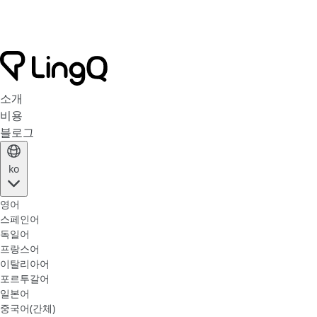
소개
비용
블로그
ko
영어
스페인어
독일어
프랑스어
이탈리아어
포르투갈어
일본어
중국어(간체)