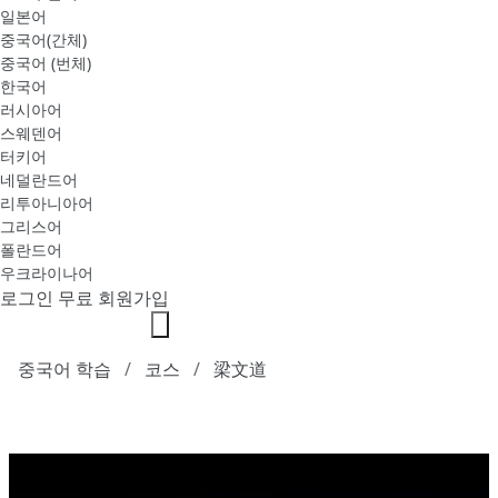
일본어
중국어(간체)
중국어 (번체)
한국어
러시아어
스웨덴어
터키어
네덜란드어
리투아니아어
그리스어
폴란드어
우크라이나어
로그인
무료 회원가입
중국어 학습
코스
梁文道