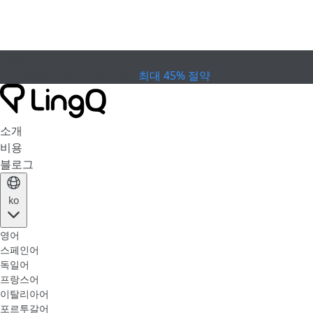
만료
컵 프로모션
Extended Sale
최대 45% 절약
소개
비용
블로그
ko
영어
스페인어
독일어
프랑스어
이탈리아어
포르투갈어