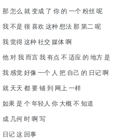
那 怎么 就 变成 了 你 的 一个 粉丝 呢
我 不是 很 喜欢 这种 想法 那 第二 呢
我 觉得 这种 社交 媒体 啊
他 对 我 而言 我 有点 不 适应 的 地方 是
我 感觉 好像 一个 人 把 自己 的 日记 啊
就 天天 都 要 铺 到 网上 一样
如果 是 个 年轻人 你 大概 不 知道
成 几何 时 啊 写
日记 这 回事