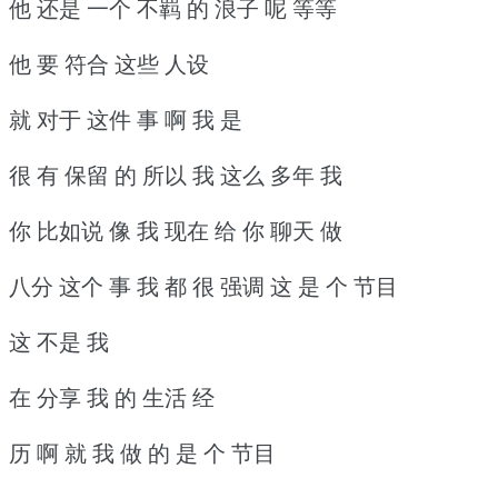
他 还是 一个 不羁 的 浪子 呢 等等
他 要 符合 这些 人设
就 对于 这件 事 啊 我 是
很 有 保留 的 所以 我 这么 多年 我
你 比如说 像 我 现在 给 你 聊天 做
八分 这个 事 我 都 很 强调 这 是 个 节目
这 不是 我
在 分享 我 的 生活 经
历 啊 就 我 做 的 是 个 节目