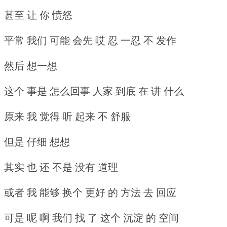
甚至 让 你 愤怒
平常 我们 可能 会先 哎 忍 一忍 不 发作
然后 想一想
这个 事是 怎么回事 人家 到底 在 讲 什么
原来 我 觉得 听 起来 不 舒服
但是 仔细 想想
其实 也 还 不是 没有 道理
或者 我 能够 换个 更好 的 方法 去 回应
可是 呢 啊 我们 找 了 这个 沉淀 的 空间