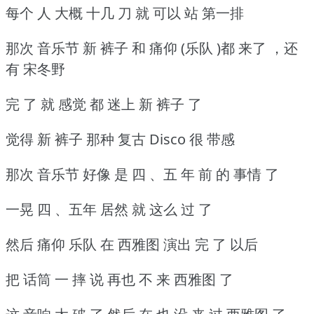
每个 人 大概 十几 刀 就 可以 站 第一排
那次 音乐节 新 裤子 和 痛仰 (乐队 )都 来了 ，还
有 宋冬野
完 了 就 感觉 都 迷上 新 裤子 了
觉得 新 裤子 那种 复古 Disco 很 带感
那次 音乐节 好像 是 四 、五 年 前 的 事情 了
一晃 四 、五年 居然 就 这么 过 了
然后 痛仰 乐队 在 西雅图 演出 完 了 以后
把 话筒 一 摔 说 再也 不 来 西雅图 了