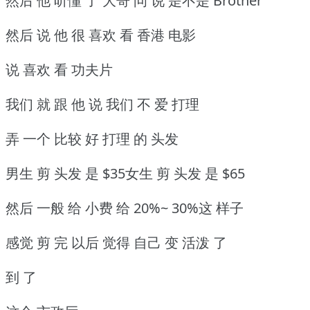
然后 他 听懂 了 大哥 问 说 是不是 Brother
然后 说 他 很 喜欢 看 香港 电影
说 喜欢 看 功夫片
我们 就 跟 他 说 我们 不 爱 打理
弄 一个 比较 好 打理 的 头发
男生 剪 头发 是 $35女生 剪 头发 是 $65
然后 一般 给 小费 给 20%~ 30%这 样子
感觉 剪 完 以后 觉得 自己 变 活泼 了
到 了