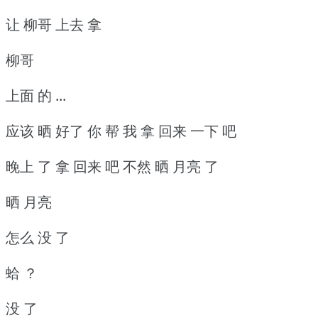
让 柳哥 上去 拿
柳哥
上面 的 ...
应该 晒 好了 你 帮 我 拿 回来 一下 吧
晚上 了 拿 回来 吧 不然 晒 月亮 了
晒 月亮
怎么 没 了
蛤 ？
没 了