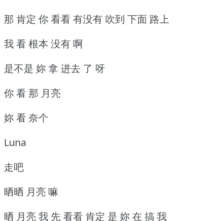
那 肯定 你 看看 有没有 吹到 下面 路上
我 看 根本 没有 啊
是不是 妳 拿 进去 了 呀
你 看 那 月亮
妳 看 奈个
Luna
走吧
晒晒 月亮 嘛
晒 月亮 我 先 看看 肯定 是 妳 在 搞 我