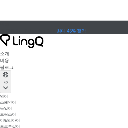
만료
컵 프로모션
Extended Sale
최대 45% 절약
소개
비용
블로그
ko
영어
스페인어
독일어
프랑스어
이탈리아어
포르투갈어