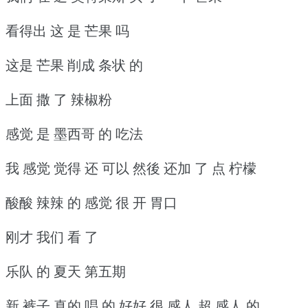
看得出 这 是 芒果 吗
这是 芒果 削成 条状 的
上面 撒 了 辣椒粉
感觉 是 墨西哥 的 吃法
我 感觉 觉得 还 可以 然後 还加 了 点 柠檬
酸酸 辣辣 的 感觉 很 开 胃口
刚才 我们 看 了
乐队 的 夏天 第五期
新 裤子 真的 唱 的 好好 很 感人 超 感人 的