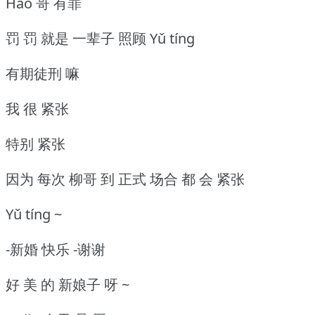
Hào 哥 有罪
罚 罚 就是 一辈子 照顾 Yǔ tíng
有期徒刑 嘛
我 很 紧张
特别 紧张
因为 每次 柳哥 到 正式 场合 都 会 紧张
Yǔ tíng ~
-新婚 快乐 -谢谢
好 美 的 新娘子 呀 ~