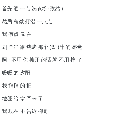
首先 洒 一点 洗衣粉 (孜然 )
然后 稍微 打湿 一点点
我 有点 像 在
刷 羊串 跟 烧烤 那个 (酱 )汁 的 感觉
阿 ~不用 你 摊开 的话 就 不用 拧 了
暖暖 的 夕阳
我 悄悄 的 把
地毯 给 拿 回来 了
我 现在 不 告诉 柳哥