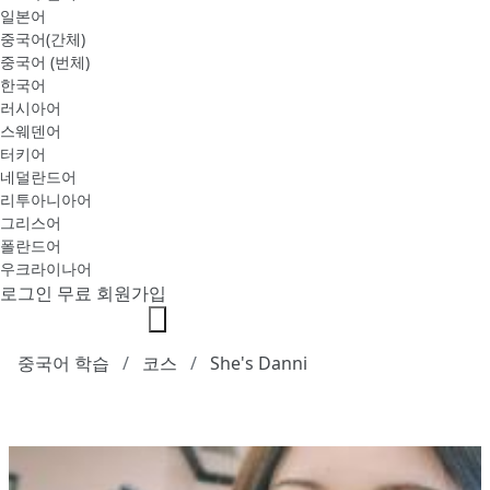
일본어
중국어(간체)
중국어 (번체)
한국어
러시아어
스웨덴어
터키어
네덜란드어
리투아니아어
그리스어
폴란드어
우크라이나어
로그인
무료 회원가입
중국어 학습
코스
She's Danni