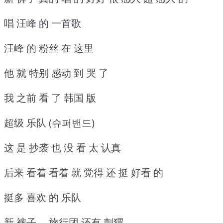
唱 汪峰 的 一首歌
汪峰 的 粉丝 在 这里
他 就 特别 感动 到 哭 了
我 之前 看 了 韩国 版
超级 乐队 (슈퍼밴드)
这 是 抄袭 也 没 看 太 认真
后来 看着 看着 就 觉得 还 挺 好看 的
挺多 喜欢 的 乐队
新 裤子 、旅行团 还有 刺猬