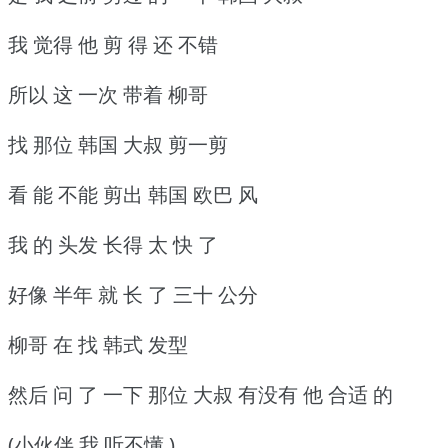
我 觉得 他 剪 得 还 不错
所以 这 一次 带着 柳哥
找 那位 韩国 大叔 剪一剪
看 能 不能 剪出 韩国 欧巴 风
我 的 头发 长得 太 快 了
好像 半年 就 长 了 三十 公分
柳哥 在 找 韩式 发型
然后 问 了 一下 那位 大叔 有没有 他 合适 的
(小伙伴 我 听不懂 )