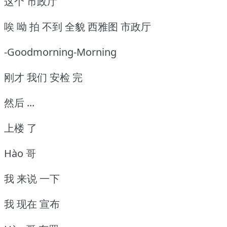
这个 市政厅
唉 呦 拍 不到 全貌 西雅图 市政厅
-Goodmorning-Morning
刚才 我们 安检 完
然后 ...
上楼 了
Hào 哥
我 来说 一下
我 现在 宣布