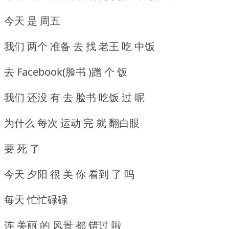
今天 是 周五
我们 两个 准备 去 找 老王 吃 中饭
去 Facebook(脸书 )蹭 个 饭
我们 还没 有 去 脸书 吃饭 过 呢
为什么 每次 运动 完 就 翻白眼
要 死 了
今天 夕阳 很 美 你 看到 了 吗
每天 忙忙碌碌
连 美丽 的 风景 都 错过 啦