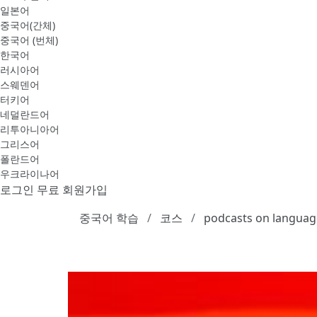
일본어
중국어(간체)
중국어 (번체)
한국어
러시아어
스웨덴어
터키어
네덜란드어
리투아니아어
그리스어
폴란드어
우크라이나어
로그인
무료 회원가입
중국어 학습
코스
podcasts on languag