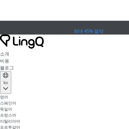
만료
컵 프로모션
특별 행사
최대 45% 절약
소개
비용
블로그
ko
영어
스페인어
독일어
프랑스어
이탈리아어
포르투갈어