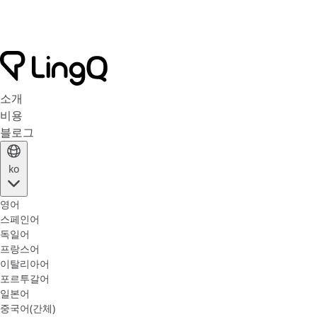
소개
비용
블로그
ko
영어
스페인어
독일어
프랑스어
이탈리아어
포르투갈어
일본어
중국어(간체)