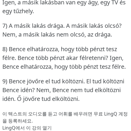
Igen, a másik lakásban van egy ágy, egy TV és
egy tűzhely.
7) A másik lakás drága.
A másik lakás olcsó?
Nem, a másik lakás nem olcsó, az drága.
8) Bence elhatározza, hogy több pénzt tesz
félre.
Bence több pénzt akar félretenni?
Igen,
Bence elhatározza, hogy több pénzt tesz félre.
9) Bence jövőre el tud költözni.
El tud költözni
Bence idén?
Nem, Bence nem tud elköltözni
idén.
Ő jövőre tud elköltözni.
이 텍스트의 오디오를 듣고 어휘를 배우려면
무료 LingQ 계정
을 등록
하세요.
LingQ에서 이 강의 열기