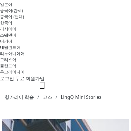
일본어
중국어(간체)
중국어 (번체)
한국어
러시아어
스웨덴어
터키어
네덜란드어
리투아니아어
그리스어
폴란드어
우크라이나어
로그인
무료 회원가입
헝가리어 학습
코스
LingQ Mini Stories