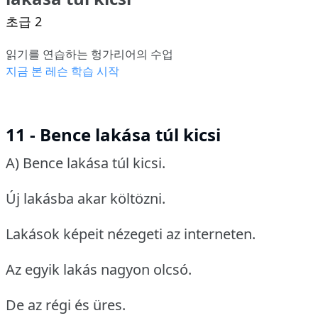
초급 2
읽기를 연습하는 헝가리어의 수업
지금 본 레슨 학습 시작
11 - Bence lakása túl kicsi
A) Bence lakása túl kicsi.
Új lakásba akar költözni.
Lakások képeit nézegeti az interneten.
Az egyik lakás nagyon olcsó.
De az régi és üres.