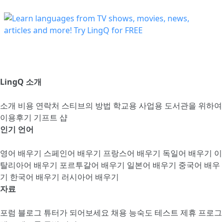
LingQ 소개
소개
비용
연락처
스티브의 방법
학교용
사업용
도서관을 위하여
이용후기
기프트 샵
인기 언어
영어 배우기
스페인어 배우기
프랑스어 배우기
독일어 배우기
이
탈리아어 배우기
포르투갈어 배우기
일본어 배우기
중국어 배우
기
한국어 배우기
러시아어 배우기
자료
포럼
블로그
튜터가 되어보세요
채용
능숙도 테스트
제휴 프로그