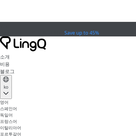
만료
Celebrate the Cup
특별 행사
Save up to 45%
소개
비용
블로그
ko
영어
스페인어
독일어
프랑스어
이탈리아어
포르투갈어