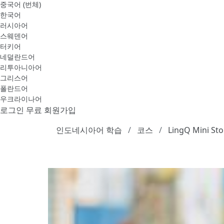
중국어 (번체)
한국어
러시아어
스웨덴어
터키어
네덜란드어
리투아니아어
그리스어
폴란드어
우크라이나어
로그인
무료 회원가입
인도네시아어 학습
코스
LingQ Mini Sto