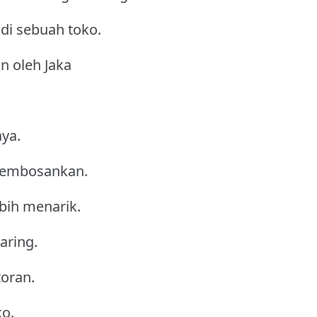
di sebuah toko.
an oleh Jaka
aya.
 membosankan.
bih menarik.
aring.
toran.
ko.