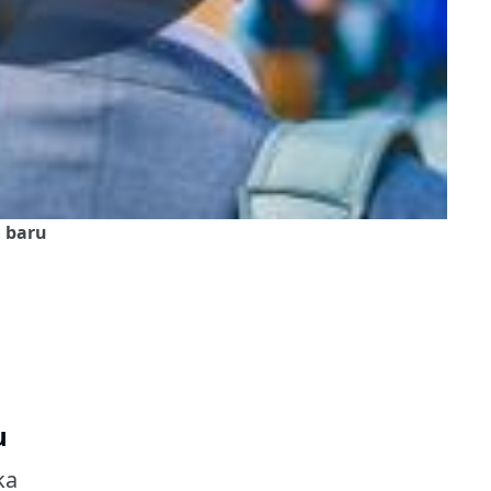
n baru
u
ka