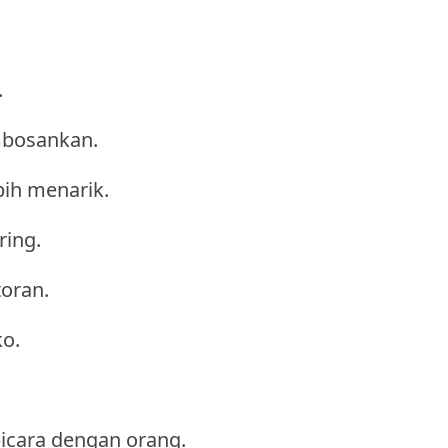
.
mbosankan.
bih menarik.
ring.
toran.
ko.
.
bicara dengan orang.