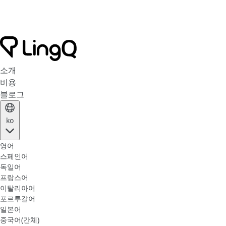
소개
비용
블로그
ko
영어
스페인어
독일어
프랑스어
이탈리아어
포르투갈어
일본어
중국어(간체)