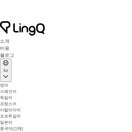
소개
비용
블로그
ko
영어
스페인어
독일어
프랑스어
이탈리아어
포르투갈어
일본어
중국어(간체)