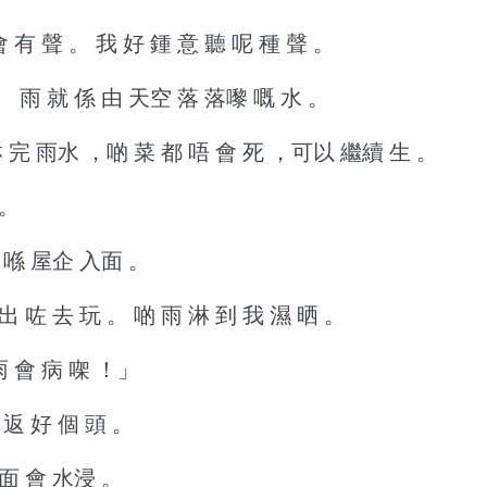
會 有 聲 。
我 好 鍾 意 聽 呢 種 聲 。
。
雨 就 係 由 天空 落 落嚟 嘅 水 。
 完 雨水 ，啲 菜 都 唔 會 死 ，可以 繼續 生 。
 。
 喺 屋企 入面 。
出 咗 去 玩 。
啲 雨 淋 到 我 濕 晒 。
 會 病 㗎 ！」
 返 好 個 頭 。
面 會 水浸 。