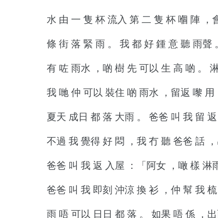
水 由 一 隻 杯 流入 第 二 隻 杯 嗰 陣 ，
條 街 落 緊 雨 。
我 都 好 鍾 意 聽 雨聲 
有 咗 雨水 ，啲 樹 先 可以 生 高 啲 。
淋
我 哋 仲 可以 裝住 啲 雨水 ，留返 嚟 用
夏天 成日 都 落 大雨 。
爸爸 叫 我 留 返
不過 我 覺得 好 悶 ，我 冇 聽 爸爸 話 ，
爸爸 叫 我 返 入屋 ：「阿女 ，噉 樣 淋雨
爸爸 叫 我 即刻 沖涼 換 衫 ，仲 幫 我 梳
雨 唔 可以 日日 都 落 。
如果 唔 係 ，出