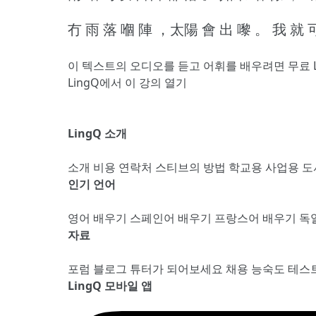
冇 雨 落 嗰 陣 ，太陽 會 出 嚟 。
我 就 
이 텍스트의 오디오를 듣고 어휘를 배우려면
무료 
LingQ에서 이 강의 열기
LingQ 소개
소개
비용
연락처
스티브의 방법
학교용
사업용
도
인기 언어
영어 배우기
스페인어 배우기
프랑스어 배우기
독
자료
포럼
블로그
튜터가 되어보세요
채용
능숙도 테스
LingQ 모바일 앱