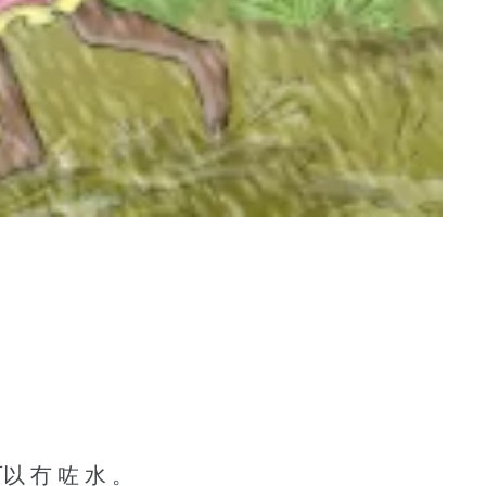
以 冇 咗 水 。