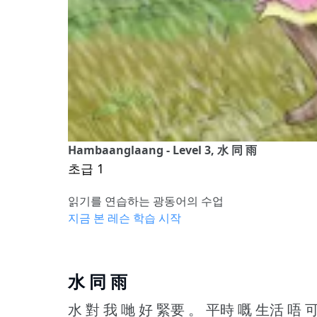
Hambaanglaang - Level 3, 水 同 雨
초급 1
읽기를 연습하는 광동어의 수업
지금 본 레슨 학습 시작
水 同 雨
水 對 我 哋 好 緊要 。
平時 嘅 生活 唔 可