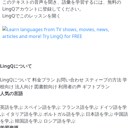
このテキストの音声を聞き、語彙を学習するには、
無料の
LingQアカウントに登録してください
。
LingQでこのレッスンを開く
LingQについて
LingQについて
料金プラン
お問い合わせ
スティーブの方法
学
校向け
法人向け
図書館向け
利用者の声
ギフトプラン
人気の言語
英語を学ぶ
スペイン語を学ぶ
フランス語を学ぶ
ドイツ語を学
ぶ
イタリア語を学ぶ
ポルトガル語を学ぶ
日本語を学ぶ
中国語
を学ぶ
韓国語を学ぶ
ロシア語を学ぶ
学習資源