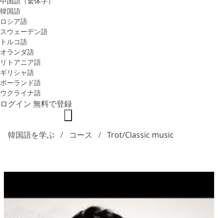
中国語（繁体字）
韓国語
ロシア語
スウェーデン語
トルコ語
オランダ語
リトアニア語
ギリシャ語
ポーランド語
ウクライナ語
ログイン
無料で登録
韓国語を学ぶ
コース
Trot/Classic music