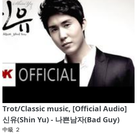
Trot/Classic music, [Official Audio]
신유(Shin Yu) - 나쁜남자(Bad Guy)
中級 ２