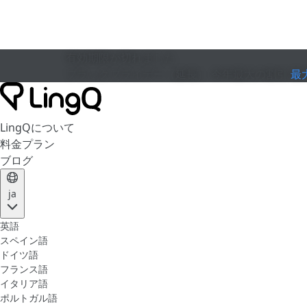
有効期限が切れました
ブラックフライデー（延長）
今年最大の割引
最
LingQについて
料金プラン
ブログ
ja
英語
スペイン語
ドイツ語
フランス語
イタリア語
ポルトガル語