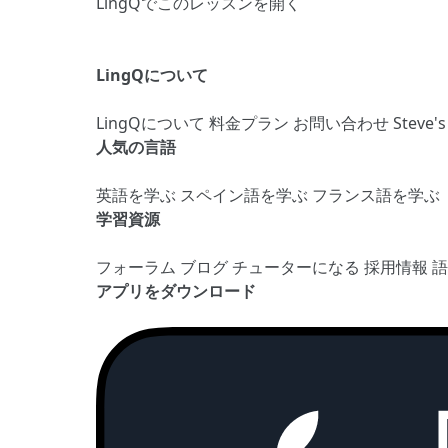
LingQでこのレッスンを開く
LingQについて
LingQについて
料金プラン
お問い合わせ
Steve'
人気の言語
英語を学ぶ
スペイン語を学ぶ
フランス語を学ぶ
学習資源
フォーラム
ブログ
チューターになる
採用情報
アプリをダウンロード