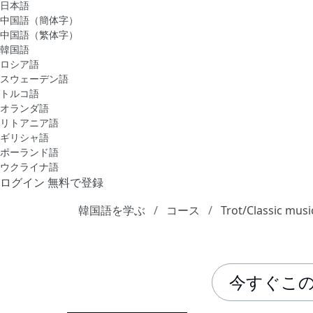
日本語
中国語（簡体字）
中国語（繁体字）
韓国語
ロシア語
スウェーデン語
トルコ語
オランダ語
リトアニア語
ギリシャ語
ポーランド語
ウクライナ語
ログイン
無料で登録
韓国語を学ぶ
コース
Trot/Classic musi
今すぐこ