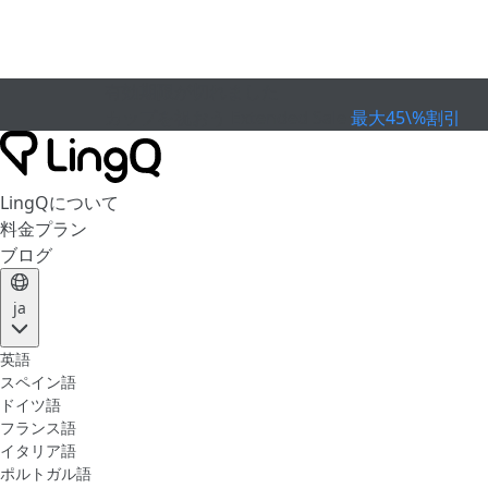
有効期限が切れました
カップを祝おう
Extended Sale
最大45\%割引
LingQについて
料金プラン
ブログ
ja
英語
スペイン語
ドイツ語
フランス語
イタリア語
ポルトガル語