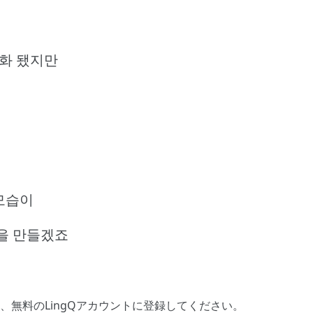
명화 됐지만
 모습이
을 만들겠죠
、
無料のLingQアカウントに登録してください
。