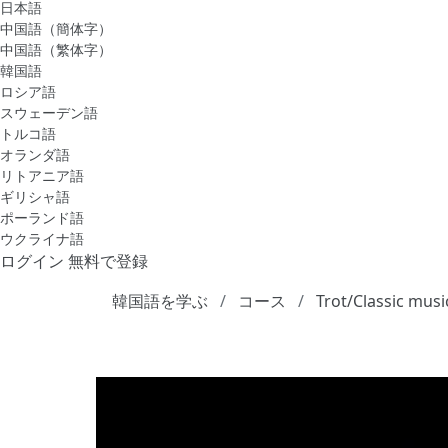
日本語
中国語（簡体字）
中国語（繁体字）
韓国語
ロシア語
スウェーデン語
トルコ語
オランダ語
リトアニア語
ギリシャ語
ポーランド語
ウクライナ語
ログイン
無料で登録
韓国語を学ぶ
コース
Trot/Classic musi