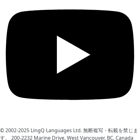
© 2002-2025
LingQ Languages Ltd.
無断複写・転載を禁じま
す。 200-2232 Marine Drive, West Vancouver, BC, Canada