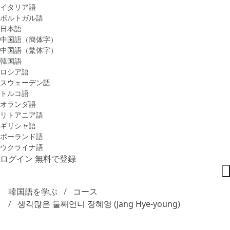
イタリア語
ポルトガル語
日本語
中国語（簡体字）
中国語（繁体字）
韓国語
ロシア語
スウェーデン語
トルコ語
オランダ語
リトアニア語
ギリシャ語
ポーランド語
ウクライナ語
ログイン
無料で登録
韓国語を学ぶ
コース
생각많은 둘째언니 장혜영 (Jang Hye-young)