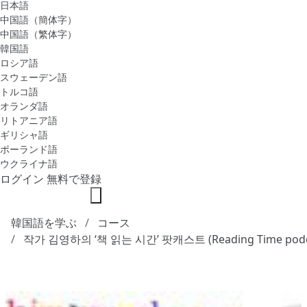
日本語
中国語（簡体字）
中国語（繁体字）
韓国語
ロシア語
スウェーデン語
トルコ語
オランダ語
リトアニア語
ギリシャ語
ポーランド語
ウクライナ語
ログイン
無料で登録
韓国語を学ぶ
コース
작가 김영하의 ‘책 읽는 시간’ 팟캐스트 (Reading Time podc