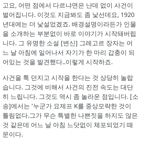
고요, 어떤 점에서 다르냐면은 난데 없이 사건이
벌어집니다.
이것도 지금봐도 좀 낯선데요, 1920
년대에는 더 낯설었겠죠.
배경설명이라든가 인물
을 소개하는 부분없이 바로 이야기가 시작돼버립
니다.
그 유명한 소설 [변신] 그레고르 장자는 어
느 날 아침에 일어나서 자기가 한 마리 갑충이 되
어있는 것을 발견했다..이렇게 시작하죠.
사건을 툭 던지고 시작을 한다는 것 상당히 놀랍
습니다.
그것에 비해서 사건의 진전 속도는 대단
히 느립니다.
그것도 역시 좀 놀라운 점입니다.
[소
송]에서는 '누군가 요제프 K를 중상모략한 것이
틀림없다.그가 무슨 특별한 나쁜짓을 하지도 않은
것 같은데 어느 날 아침 느닷없이 체포되었기 때
문이다.