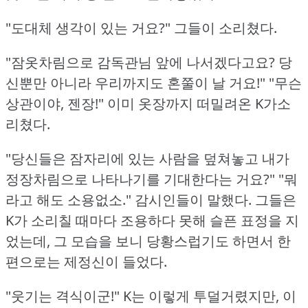
"도대체 생각이 있는 거요?"
그들이 소리쳤다.
"잠옷차림으로 감독관님 앞에 나서겠다고요?
당
신뿐만 아니라 우리까지도 혼쭐이 날 거요!"
"무슨
상관이야, 젠장!"
이미 옷장까지 떠밀려온 K가소
리쳤다.
"당신들은 잠자리에 있는 사람을 덮쳐놓고 내가
정장차림으로 나타나기를 기대한다는 거요?"
"뭐
라고 해도 소용없소."
감시인들이 말했다.
그들은
K가 소리칠 때마다 조용하다 못해 슬픈 표정을 지
었는데, 그 모습을 보니 당황스럽기도 하면서 한
편으로는 제정신이 들었다.
"웃기는 격식이군!"
K는 이렇게 투덜거렸지만, 이