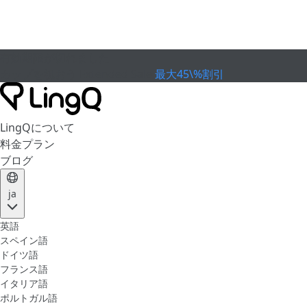
有効期限が切れました
カップを祝おう
Extended Sale
最大45\%割引
LingQについて
料金プラン
ブログ
ja
英語
スペイン語
ドイツ語
フランス語
イタリア語
ポルトガル語