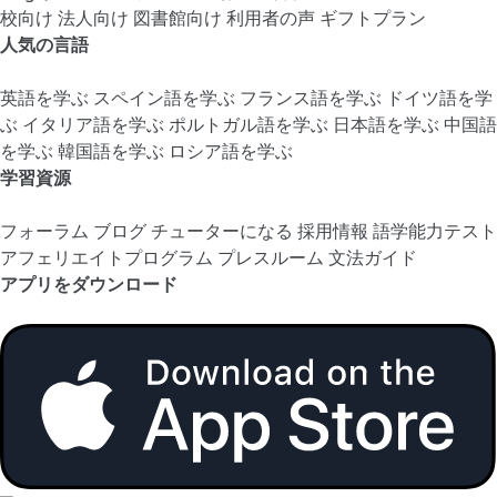
校向け
法人向け
図書館向け
利用者の声
ギフトプラン
人気の言語
英語を学ぶ
スペイン語を学ぶ
フランス語を学ぶ
ドイツ語を学
ぶ
イタリア語を学ぶ
ポルトガル語を学ぶ
日本語を学ぶ
中国語
を学ぶ
韓国語を学ぶ
ロシア語を学ぶ
学習資源
フォーラム
ブログ
チューターになる
採用情報
語学能力テスト
アフェリエイトプログラム
プレスルーム
文法ガイド
アプリをダウンロード