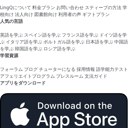
LingQについて
料金プラン
お問い合わせ
スティーブの方法
学
校向け
法人向け
図書館向け
利用者の声
ギフトプラン
人気の言語
英語を学ぶ
スペイン語を学ぶ
フランス語を学ぶ
ドイツ語を学
ぶ
イタリア語を学ぶ
ポルトガル語を学ぶ
日本語を学ぶ
中国語
を学ぶ
韓国語を学ぶ
ロシア語を学ぶ
学習資源
フォーラム
ブログ
チューターになる
採用情報
語学能力テスト
アフェリエイトプログラム
プレスルーム
文法ガイド
アプリをダウンロード