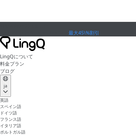
有効期限が切れました
カップを祝おう
Extended Sale
最大45\%割引
LingQについて
料金プラン
ブログ
ja
英語
スペイン語
ドイツ語
フランス語
イタリア語
ポルトガル語