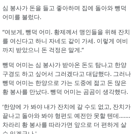
심 봉사가 돈을 들고 좋아하며 집에 돌아와 뺑덕
어미를 불렀다.
“여보게, 뺑덕 어미.
황제께서 맹인들을 위해 잔치
를 여신다고 하니 자네도 같이 가세.
이렇게 여비
까지 받았으니 돈 걱정은 말게.”
뺑덕 어미는 심 봉사가 받아온 돈도 탐나고 한양
구경도 하고 싶어서 그러겠다고 대답했다.
그러나
뺑덕 어미는 한양으로 가는 도중에 젊고 돈 많은
황 봉사를 만났다.
뺑덕 어미는 곰곰이 생각했다.
‘한양에 가 봐야 내가 잔치에 갈 수도 없고, 잔치가
끝나고 돌아와 봐야 형편도 예전만 못할 텐데…….
차라리 황 봉사를 따라가면 앞으로 더 편하게 살
수 있겠구나.'