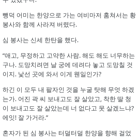
뺑덕 어미는 한양으로 가는 여비마저 훔쳐서는 황
봉사와 함께 사라져 버렸다.
심 봉사는 신세 한탄을 했다.
“애고, 무정하고 고약한 사람.
해도 해도 너무하는
구나.
도망치려면 날 궁에 데려다 놓고 도망칠 것
이지.
낯선 곳에 와서 이게 웬일인가?
하긴 이 모두 내 팔자인 것을 누굴 탓해 무엇 하겠
는가.
어진 곽 씨 보내고도 잘 살았고, 착한 딸 청
이 보내고도 잘 살았는데 너 없다고 못 살겠느냐?
에잇!
잘 가거라.”
혼자가 된 심 봉사는 터덜터덜 한양을 향해 걸었