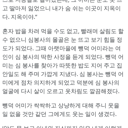
고 딸마저 잃었으니 내가 숨 쉬는 이곳이 지옥이
다.
지옥이야.”
혼자 밥을 차려 먹을 수도 없고, 빨래며 살림도 할
수 없으니 심봉사의 몰골은 눈 뜨고 보기 힘들 정
도가 되었다.
그때 아랫마을에 뺑덕 어미라는 여
인이 심 봉사의 딱한 사정을 듣게 되었다.
뺑덕 어
미는 심 봉사를 찾아가 따뜻한 밥도 지어 주고 집
안일도 해 주며 가깝게 지냈다.
심 봉사는 뺑덕 어
미에게 점차 의지하게 되었고 덕분에 심 봉사의
얼굴에 다시 살이 오르고 옷차림도 깔끔해졌다.
뺑덕 어미가 싹싹하고 상냥하게 대해 주니 웃을
일 없을 것만 같던 그에게도 웃는 일이 생겼다.