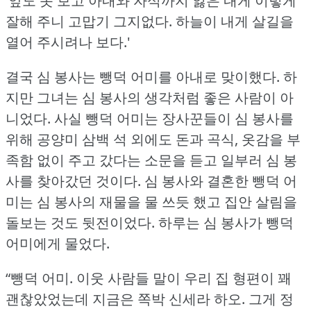
‘앞도 못 보고 아내와 자식까지 잃은 내게 이렇게
잘해 주니 고맙기 그지없다.
하늘이 내게 살길을
열어 주시려나 보다.'
결국 심 봉사는 뺑덕 어미를 아내로 맞이했다.
하
지만 그녀는 심 봉사의 생각처럼 좋은 사람이 아
니었다.
사실 뺑덕 어미는 장사꾼들이 심 봉사를
위해 공양미 삼백 석 외에도 돈과 곡식, 옷감을 부
족함 없이 주고 갔다는 소문을 듣고 일부러 심 봉
사를 찾아갔던 것이다.
심 봉사와 결혼한 뺑덕 어
미는 심 봉사의 재물을 물 쓰듯 했고 집안 살림을
돌보는 것도 뒷전이었다.
하루는 심 봉사가 뺑덕
어미에게 물었다.
“뺑덕 어미.
이웃 사람들 말이 우리 집 형편이 꽤
괜찮았었는데 지금은 쪽박 신세라 하오.
그게 정