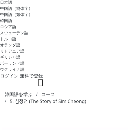
日本語
中国語（簡体字）
中国語（繁体字）
韓国語
ロシア語
スウェーデン語
トルコ語
オランダ語
リトアニア語
ギリシャ語
ポーランド語
ウクライナ語
ログイン
無料で登録
韓国語を学ぶ
コース
5. 심청전 (The Story of Sim Cheong)