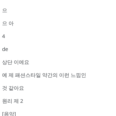
으
으 아
4
de
상단 이에요
예 제 패션스타일 약간의 이런 느낌인
것 같아요
원리 제 2
[음악]