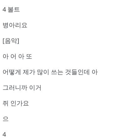
4 볼트
병아리요
[음악]
아 어 아 또
어떻게 제가 많이 쓰는 것들인데 아
그러니까 이거
쥐 인가요
으
4