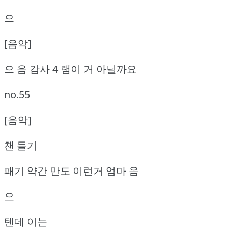
으
[음악]
으 음 감사 4 램이 거 아닐까요
no.55
[음악]
챈 들기
패기 약간 만도 이런거 엄마 음
으
텐데 이는