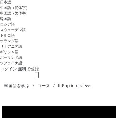
日本語
中国語（簡体字）
中国語（繁体字）
韓国語
ロシア語
スウェーデン語
トルコ語
オランダ語
リトアニア語
ギリシャ語
ポーランド語
ウクライナ語
ログイン
無料で登録
韓国語を学ぶ
コース
K-Pop interviews