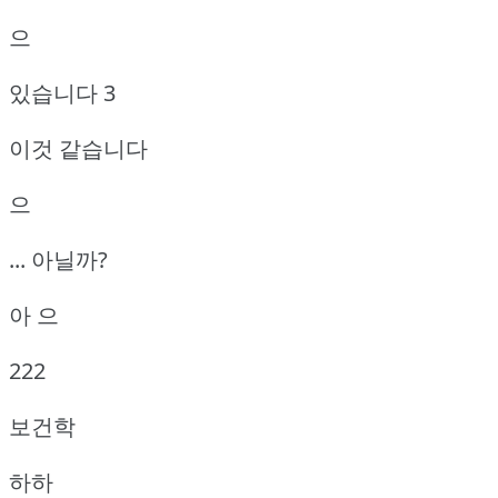
으
있습니다 3
이것 같습니다
으
... 아닐까?
아 으
222
보건학
하하