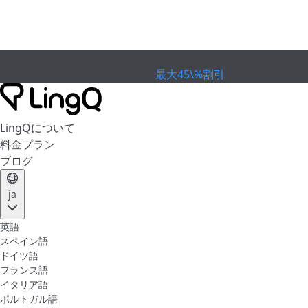
有効期限が切れました
カップを祝おう
Extended Sale
最大45\%割引
LingQについて
料金プラン
ブログ
ja
英語
スペイン語
ドイツ語
フランス語
イタリア語
ポルトガル語