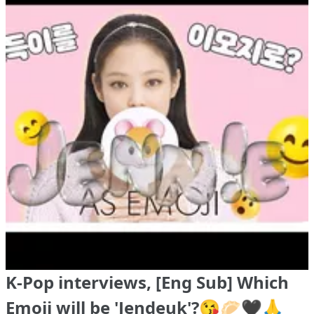
K-Pop interviews, [Eng Sub] Which
Emoji will be 'Jendeuk'?😘🥟🖤🙏