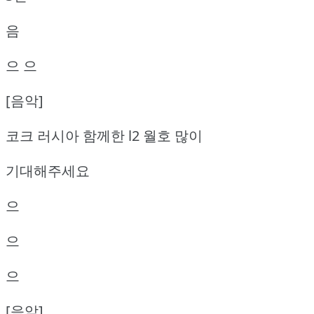
음
으 으
[음악]
코크 러시아 함께한 l2 월호 많이
기대해주세요
으
으
으
[음악]