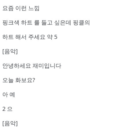
요즘 이런 느낌
핑크색 하트 를 들고 싶은데 핑클의
하트 해서 주세요 약 5
[음악]
안녕하세요 재미입니다
오늘 화보요?
아 예
2 으
[음악]