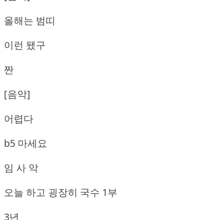
올해는 범띠
이런 됐구
짠
[음악]
어렵다
b5 마세요
임 사 악
오늘 하고 굉장히 국수 1부
3년