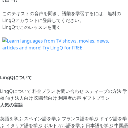
このテキストの音声を聞き、語彙を学習するには、
無料の
LingQアカウントに登録してください
。
LingQでこのレッスンを開く
LingQについて
LingQについて
料金プラン
お問い合わせ
スティーブの方法
学
校向け
法人向け
図書館向け
利用者の声
ギフトプラン
人気の言語
英語を学ぶ
スペイン語を学ぶ
フランス語を学ぶ
ドイツ語を学
ぶ
イタリア語を学ぶ
ポルトガル語を学ぶ
日本語を学ぶ
中国語